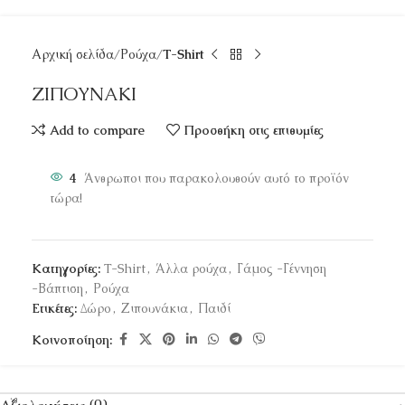
Αρχική σελίδα
Ρούχα
T-Shirt
ΖΙΠΟΥΝΑΚΙ
Add to compare
Προσθήκη στις επιθυμίες
4
Άνθρωποι που παρακολουθούν αυτό το προϊόν
τώρα!
Κατηγορίες:
T-Shirt
,
Άλλα ρούχα
,
Γάμος -Γέννηση
-Βάπτιση
,
Ρούχα
Ετικέτες:
Δώρο
,
Ζιπουνάκια
,
Παιδί
Κοινοποίηση: