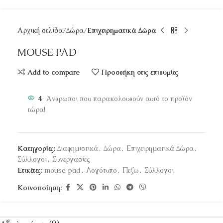
Αρχική σελίδα
Δώρα
Επιχειρηματικά Δώρα
MOUSE PAD
Add to compare
Προσθήκη στις επιθυμίες
4
Άνθρωποι που παρακολουθούν αυτό το προϊόν
τώρα!
Κατηγορίες:
Διαφημιστικά
,
Δώρα
,
Επιχειρηματικά Δώρα
,
Σύλλογοι
,
Συνεργασίες
Ετικέτες:
mouse pad
,
Λογότυπο
,
Πεζω
,
Σύλλογοι
Κοινοποίηση: