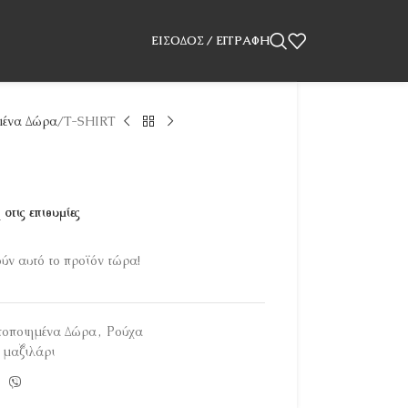
ΕΊΣΟΔΟΣ / ΕΓΓΡΑΦΉ
ένα Δώρα
T-SHIRT
στις επιθυμίες
ν αυτό το προϊόν τώρα!
οποιημένα Δώρα
,
Ρούχα
 μαξιλάρι