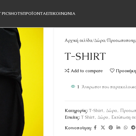
T PICSHOTS
ΠΡΟΪΌΝΤΑ
ΕΠΙΚΟΙΝΩΝΊΑ
Αρχική σελίδα
Δώρα
Προσωποποιημ
T-SHIRT
Add to compare
Προσθήκη 
1
Άνθρωποι που παρακολουθού
Κατηγορίες:
T-Shirt
,
Δώρα
,
Προσωπ
Ετικέτες:
T Shirt
,
Δώρο
,
Εκτύπωση σε
Κοινοποίηση: