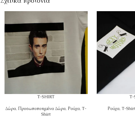
Σχετικά προϊόντα
T-SHIRT
T-
Δώρα
,
Προσωποποιημένα Δώρα
,
Ρούχα
,
T-
Ρούχα
,
T-Shir
Shirt