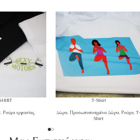
SHIRT
T-Shirt
t
,
Ρούχα εργασίας
Δώρα
,
Προσωποποιημένα Δώρα
,
Ρούχα
,
T
Shirt