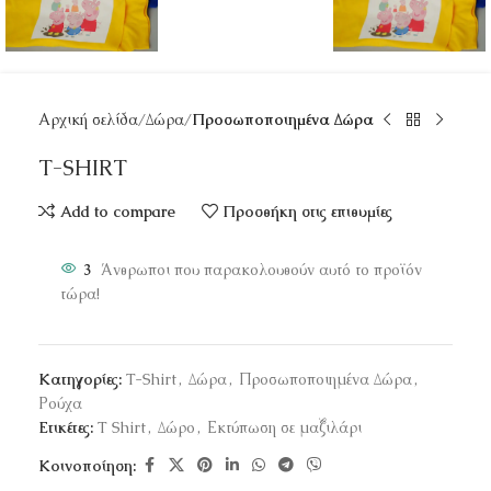
Αρχική σελίδα
Δώρα
Προσωποποιημένα Δώρα
T-SHIRT
Add to compare
Προσθήκη στις επιθυμίες
3
Άνθρωποι που παρακολουθούν αυτό το προϊόν
τώρα!
Κατηγορίες:
T-Shirt
,
Δώρα
,
Προσωποποιημένα Δώρα
,
Ρούχα
Ετικέτες:
T Shirt
,
Δώρο
,
Εκτύπωση σε μαξιλάρι
Κοινοποίηση: