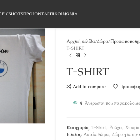
T PICSHOTS
ΠΡΟΪΌΝΤΑ
ΕΠΙΚΟΙΝΩΝΊΑ
Αρχική σελίδα
Δώρα
Προσωποποιημ
T-SHIRT
T-SHIRT
Add to compare
Προσθήκη 
4
Άνθρωποι που παρακολουθο
Κατηγορίες:
T-Shirt
,
Ρούχα
,
Χιουμο
Ετικέτες:
Αστεία Δώρα
,
Δώρο για την 