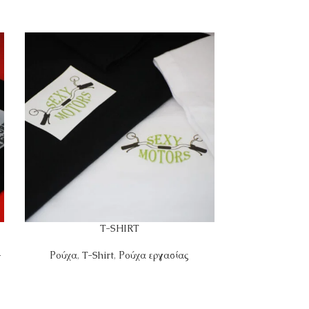
T-SHIRT
-
Ρούχα
,
T-Shirt
,
Ρούχα εργασίας
Δώρα
,
Προσωπο
Μπαμπ