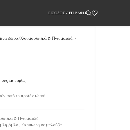
ΕΊΣΟΔΟΣ / ΕΓΓΡΑΦΉ
ένα Δώρα
Χιουμοριστικά & Πνευματώδη
στις επιθυμίες
ύν αυτό το προϊόν τώρα!
ριστικά & Πνευματώδη
φίλη /φίλο
,
Εκτύπωση σε μπλούζα