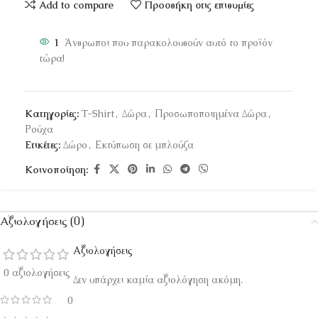
Add to compare
Προσθήκη στις επιθυμίες
1
Άνθρωποι που παρακολουθούν αυτό το προϊόν
τώρα!
Κατηγορίες:
T-Shirt
,
Δώρα
,
Προσωποποιημένα Δώρα
,
Ρούχα
Ετικέτες:
Δώρο
,
Εκτύπωση σε μπλούζα
Κοινοποίηση:
Αξιολογήσεις (0)
Αξιολογήσεις
0 αξιολογήσεις
Δεν υπάρχει καμία αξιολόγηση ακόμη.
0