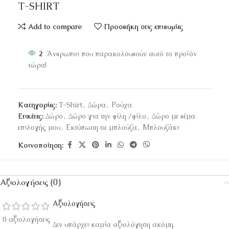
T-SHIRT
Add to compare
Προσθήκη στις επιθυμίες
2
Άνθρωποι που παρακολουθούν αυτό το προϊόν
τώρα!
Κατηγορίες:
T-Shirt
,
Δώρα
,
Ρούχα
Ετικέτες:
Δώρο
,
Δώρο για την φίλη /φίλο
,
Δώρο με θέμα
επιλογής μου
,
Εκτύπωση σε μπλούζα
,
Μπλουζάκι
Κοινοποίηση:
Αξιολογήσεις (0)
Αξιολογήσεις
0 αξιολογήσεις
Δεν υπάρχει καμία αξιολόγηση ακόμη.