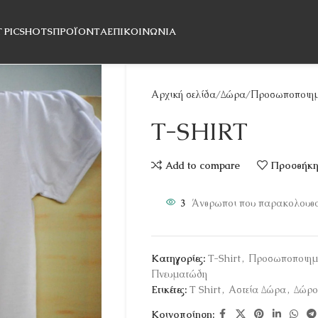
T PICSHOTS
ΠΡΟΪΌΝΤΑ
ΕΠΙΚΟΙΝΩΝΊΑ
Αρχική σελίδα
Δώρα
Προσωποποιημ
T-SHIRT
Add to compare
Προσθήκη 
3
Άνθρωποι που παρακολουθού
Κατηγορίες:
T-Shirt
,
Προσωποποιημ
Πνευματώδη
Ετικέτες:
T Shirt
,
Αστεία Δώρα
,
Δώρο
Κοινοποίηση: