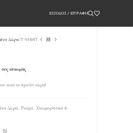
ΕΊΣΟΔΟΣ / ΕΓΓΡΑΦΉ
ένα Δώρα
T-SHIRT
στις επιθυμίες
ν αυτό το προϊόν τώρα!
ένα Δώρα
,
Ρούχα
,
Χιουμοριστικά &