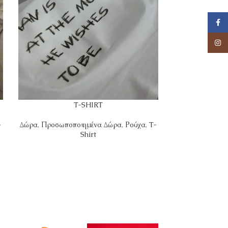
Face
Insta
T-SHIRT
-
Δώρα
,
Προσωποποιημένα Δώρα
,
Ρούχα
,
T-
Ρ
Shirt