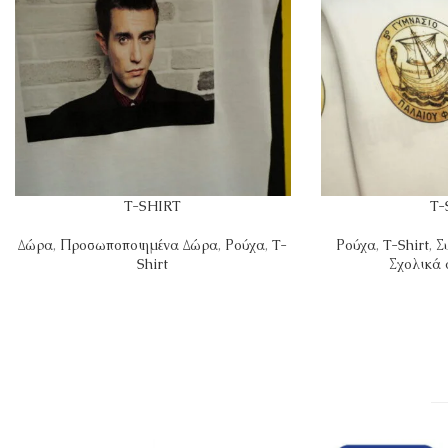
T-SHIRT
T-
Δώρα
,
Προσωποποιημένα Δώρα
,
Ρούχα
,
T-
Ρούχα
,
T-Shirt
,
Σ
Shirt
Σχολικά 