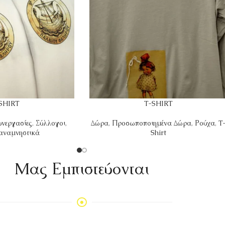
SHIRT
T-SHIRT
υνεργασίες
,
Σύλλογοι
,
Δώρα
,
Προσωποποιημένα Δώρα
,
Ρούχα
,
T
αναμνηστικά
Shirt
Mας Εμπιστεύονται