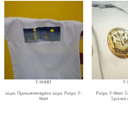
T-SHIRT
T-
Δώρα
,
Προσωποποιημένα Δώρα
,
Ρούχα
,
T-
Ρούχα
,
T-Shirt
,
Σ
Shirt
Σχολικά 