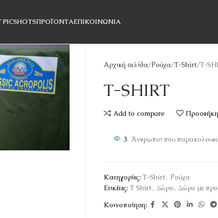
T PICSHOTS
ΠΡΟΪΌΝΤΑ
ΕΠΙΚΟΙΝΩΝΊΑ
Αρχική σελίδα
Ρούχα
T-Shirt
T-SH
T-SHIRT
Add to compare
Προσθήκη 
3
Άνθρωποι που παρακολουθού
Κατηγορίες:
T-Shirt
,
Ρούχα
Ετικέτες:
T Shirt
,
Δώρο
,
Δώρο με πρ
Κοινοποίηση: