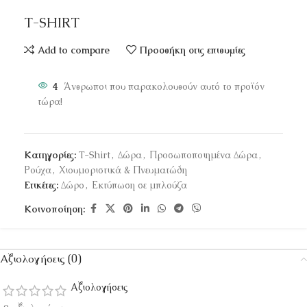
T-SHIRT
Add to compare
Προσθήκη στις επιθυμίες
4
Άνθρωποι που παρακολουθούν αυτό το προϊόν
τώρα!
Κατηγορίες:
T-Shirt
,
Δώρα
,
Προσωποποιημένα Δώρα
,
Ρούχα
,
Χιουμοριστικά & Πνευματώδη
Ετικέτες:
Δώρο
,
Εκτύπωση σε μπλούζα
Κοινοποίηση:
Αξιολογήσεις (0)
Αξιολογήσεις