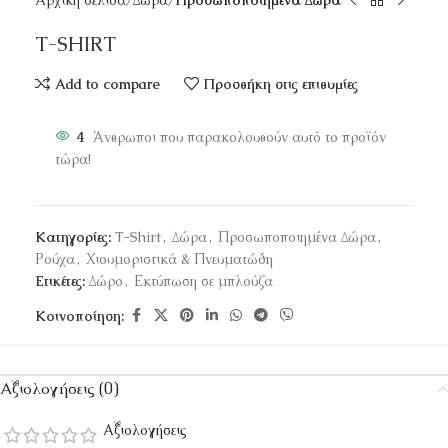
Αρχική σελίδα
Δώρα
Προσωποποιημένα Δώρα
T-SHIRT
Add to compare
Προσθήκη στις επιθυμίες
4
Άνθρωποι που παρακολουθούν αυτό το προϊόν
τώρα!
Κατηγορίες:
T-Shirt
,
Δώρα
,
Προσωποποιημένα Δώρα
,
Ρούχα
,
Χιουμοριστικά & Πνευματώδη
Ετικέτες:
Δώρο
,
Εκτύπωση σε μπλούζα
Κοινοποίηση:
Αξιολογήσεις (0)
Αξιολογήσεις