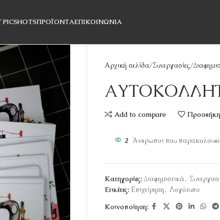
T PICSHOTS
ΠΡΟΪΌΝΤΑ
ΕΠΙΚΟΙΝΩΝΊΑ
Αρχική σελίδα
Συνεργασίες
Διαφημι
ΑΥΤΟΚΟΛΛΗ
Add to compare
Προσθήκη 
2
Άνθρωποι που παρακολουθού
Κατηγορίες:
Διαφημιστικά
,
Συνεργασ
Ετικέτες:
Επιχείρηση
,
Λογότυπο
Κοινοποίηση: