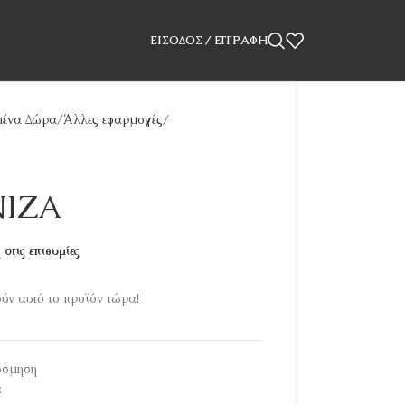
ΕΊΣΟΔΟΣ / ΕΓΓΡΑΦΉ
ένα Δώρα
Άλλες εφαρμογές
ΝΙΖΑ
στις επιθυμίες
ν αυτό το προϊόν τώρα!
όσμηση
α