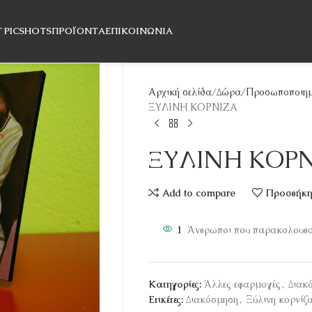
T PICSHOTS
ΠΡΟΪΌΝΤΑ
ΕΠΙΚΟΙΝΩΝΊΑ
Αρχική σελίδα
Δώρα
Προσωποποιημ
ΞΥΛΙΝΗ ΚΟΡΝΙΖΑ
ΞΥΛΙΝΗ ΚΟΡ
Add to compare
Προσθήκη 
1
Άνθρωποι που παρακολουθού
Κατηγορίες:
Άλλες εφαρμογές
,
Διακ
Ετικέτες:
Διακόσμηση
,
Ξύλινη κορνίζ