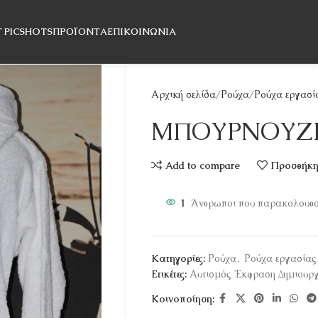
T PICSHOTS
ΠΡΟΪΌΝΤΑ
ΕΠΙΚΟΙΝΩΝΊΑ
Αρχική σελίδα
Ρούχα
Ρούχα εργασί
ΜΠΟΥΡΝΟΥΖ
Add to compare
Προσθήκη 
1
Άνθρωποι που παρακολουθού
Κατηγορίες:
Ρούχα
,
Ρούχα εργασίας
Ετικέτες:
Αυτισμός Έκφραση Δημιουργ
Κοινοποίηση: