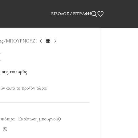
ΕΊΣΟΔΟΣ / ΕΓΓΡΑΦΉ
ας
ΜΠΟΥΡΝΟΥΖΙ
Ι
στις επιθυμίες
ν αυτό το προϊόν τώρα!
ικότητα
,
Εκτύπωση μπουρνούζι