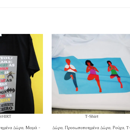
SHIRT
T-Shirt
ιημένα Δώρα
,
Μαμά -
Δώρα
,
Προσωποποιημένα Δώρα
,
Ρούχα
,
T