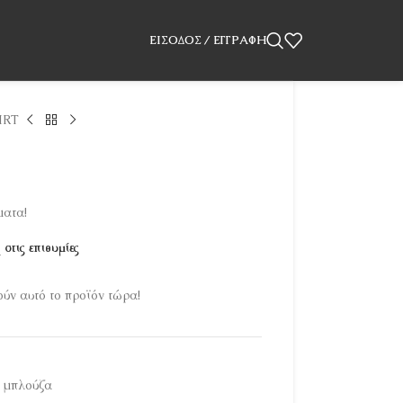
ΕΊΣΟΔΟΣ / ΕΓΓΡΑΦΉ
IRT
ματα!
στις επιθυμίες
ύν αυτό το προϊόν τώρα!
 μπλούζα