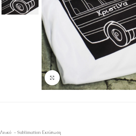
Κάντε κλικ για μεγέθυνση
Λευκό – Sublimation Εκτύπωση