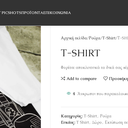
T PICSHOTS
ΠΡΟΪΌΝΤΑ
ΕΠΙΚΟΙΝΩΝΊΑ
Αρχική σελίδα
Ρούχα
T-Shirt
Τ-SH
Τ-SHIRT
Φορέστε αποκλειστικά τα δικά σας θέ
Add to compare
Προσθήκη 
4
Άνθρωποι που παρακολουθο
Κατηγορίες:
T-Shirt
,
Ρούχα
Ετικέτες:
T Shirt
,
Δώρο
,
Εκτύπωση σε