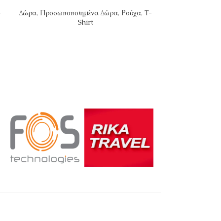
-
Δώρα
,
Προσωποποιημένα Δώρα
,
Ρούχα
,
T-
Δώρα
,
Προσωπο
Shirt