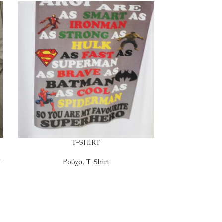
T-SHIRT
-
Ρούχα
,
T-Shirt
Ρ