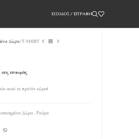
ΕΊΣΟΔΟΣ / ΕΓΓΡΑΦΉ
ένα Δώρα
T-SHIRT
στις επιθυμίες
ν αυτό το προϊόν τώρα!
οποιημένα Δώρα
,
Ρούχα