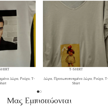
SHIRT
T-SHIRT
ημένα Δώρα
,
Ρούχα
,
T-
Δώρα
,
Προσωποποιημένα Δώρα
,
Ρούχα
,
T
Shirt
Shirt
Mας Εμπιστεύονται