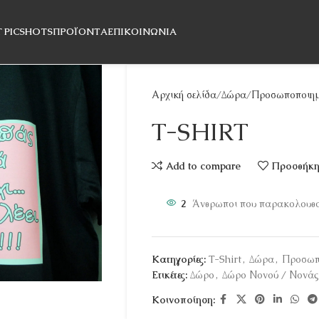
T PICSHOTS
ΠΡΟΪΌΝΤΑ
ΕΠΙΚΟΙΝΩΝΊΑ
Αρχική σελίδα
Δώρα
Προσωποποιημ
T-SHIRT
Add to compare
Προσθήκη 
2
Άνθρωποι που παρακολουθού
Κατηγορίες:
T-Shirt
,
Δώρα
,
Προσωπ
Ετικέτες:
Δώρο
,
Δώρο Νονού / Νονάς
Κοινοποίηση: