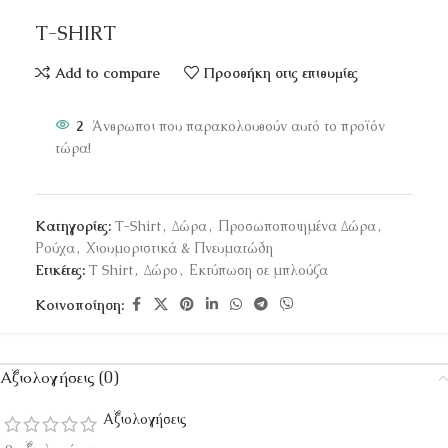
T-SHIRT
Add to compare
Προσθήκη στις επιθυμίες
2
Άνθρωποι που παρακολουθούν αυτό το προϊόν
τώρα!
Κατηγορίες:
T-Shirt
,
Δώρα
,
Προσωποποιημένα Δώρα
,
Ρούχα
,
Χιουμοριστικά & Πνευματώδη
Ετικέτες:
T Shirt
,
Δώρο
,
Εκτύπωση σε μπλούζα
Κοινοποίηση:
Αξιολογήσεις (0)
Αξιολογήσεις