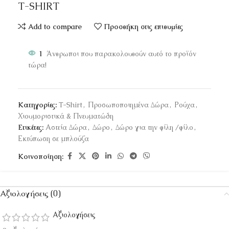
T-SHIRT
Add to compare
Προσθήκη στις επιθυμίες
1
Άνθρωποι που παρακολουθούν αυτό το προϊόν
τώρα!
Κατηγορίες:
T-Shirt
,
Προσωποποιημένα Δώρα
,
Ρούχα
,
Χιουμοριστικά & Πνευματώδη
Ετικέτες:
Αστεία Δώρα
,
Δώρο
,
Δώρο για την φίλη /φίλο
,
Εκτύπωση σε μπλούζα
Κοινοποίηση:
Αξιολογήσεις (0)
Αξιολογήσεις