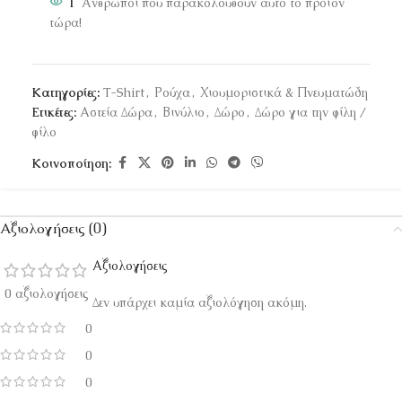
1
Άνθρωποι που παρακολουθούν αυτό το προϊόν
τώρα!
Κατηγορίες:
T-Shirt
,
Ρούχα
,
Χιουμοριστικά & Πνευματώδη
Ετικέτες:
Αστεία Δώρα
,
Βινύλιο
,
Δώρο
,
Δώρο για την φίλη /
φίλο
Κοινοποίηση:
Αξιολογήσεις (0)
Αξιολογήσεις
0 αξιολογήσεις
Δεν υπάρχει καμία αξιολόγηση ακόμη.
0
0
0