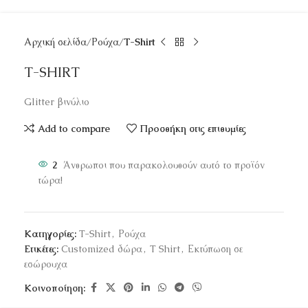
Αρχική σελίδα
Ρούχα
T-Shirt
T-SHIRT
Glitter βινύλιο
Add to compare
Προσθήκη στις επιθυμίες
2
Άνθρωποι που παρακολουθούν αυτό το προϊόν
τώρα!
Κατηγορίες:
T-Shirt
,
Ρούχα
Ετικέτες:
Customized δώρα
,
T Shirt
,
Εκτύπωση σε
εσώρουχα
Κοινοποίηση: